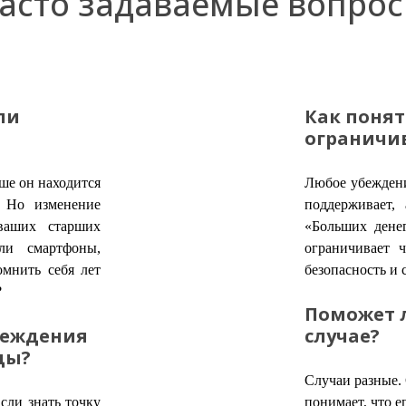
асто задаваемые вопро
ли
Как понят
ограничив
ше он находится
Любое убеждение
. Но изменение
поддерживает,
ваших старших
«Больших дене
ли смартфоны,
ограничивает ч
омнить себя лет
безопасность и 
?
Поможет л
беждения
случае?
оды?
Случаи разные. 
сли знать точку
понимает, что е