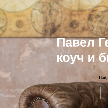
Паве
коуч и 
Найд