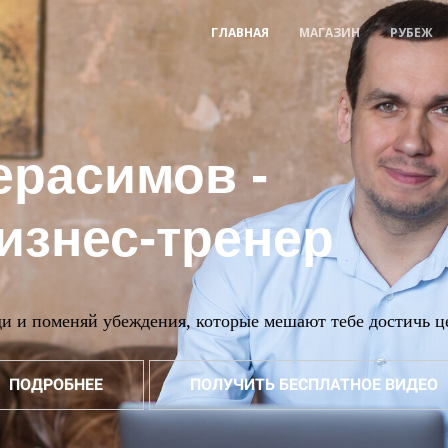
ГЛАВНАЯ
МАГАЗИН
РУБЕЖ
л Герасим
бизнес-тренер
и и поменяй убеждения, которые мешают тебе достичь ц
ПОДРОБНЕЕ
ПОЛУЧИТЬ БЕСПЛАТНОЕ ВИДЕО